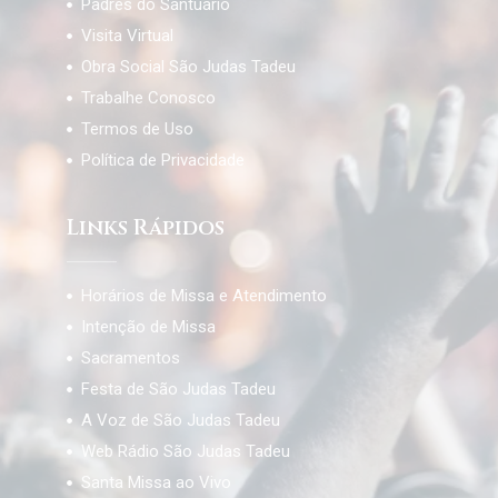
Padres do Santuário
Visita Virtual
Obra Social São Judas Tadeu
Trabalhe Conosco
Termos de Uso
Política de Privacidade
Links Rápidos
Horários de Missa e Atendimento
Intenção de Missa
Sacramentos
Festa de São Judas Tadeu
A Voz de São Judas Tadeu
Web Rádio São Judas Tadeu
Santa Missa ao Vivo