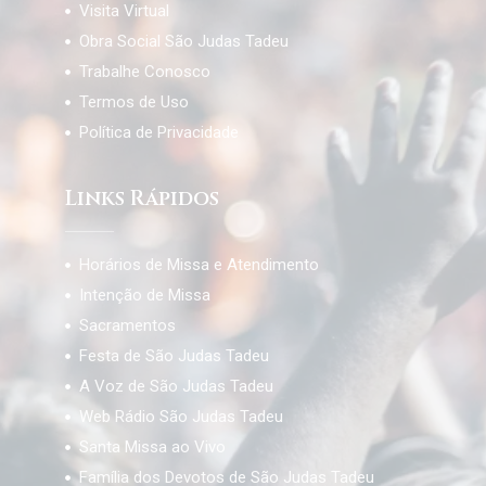
Visita Virtual
Obra Social São Judas Tadeu
Trabalhe Conosco
Termos de Uso
Política de Privacidade
Links Rápidos
Horários de Missa e Atendimento
Intenção de Missa
Sacramentos
Festa de São Judas Tadeu
A Voz de São Judas Tadeu
Web Rádio São Judas Tadeu
Santa Missa ao Vivo
Família dos Devotos de São Judas Tadeu