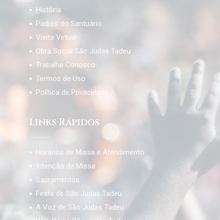
História
Padres do Santuário
Visita Virtual
Obra Social São Judas Tadeu
Trabalhe Conosco
Termos de Uso
Política de Privacidade
Links Rápidos
Horários de Missa e Atendimento
Intenção de Missa
Sacramentos
Festa de São Judas Tadeu
A Voz de São Judas Tadeu