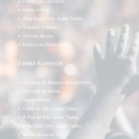
Padres do Santuário
Visita Virtual
Obra Social São Judas Tadeu
Trabalhe Conosco
Termos de Uso
Política de Privacidade
Links Rápidos
Horários de Missa e Atendimento
Intenção de Missa
Sacramentos
Festa de São Judas Tadeu
A Voz de São Judas Tadeu
Web Rádio São Judas Tadeu
Santa Missa ao Vivo