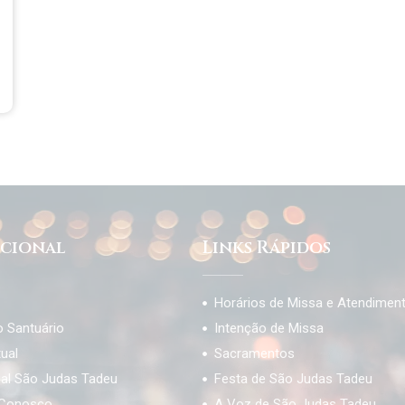
ucional
Links Rápidos
Horários de Missa e Atendimen
o Santuário
Intenção de Missa
tual
Sacramentos
ial São Judas Tadeu
Festa de São Judas Tadeu
 Conosco
A Voz de São Judas Tadeu