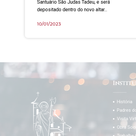
Santuário São Judas Tadeu, e será
depositado dentro do novo altar...
10/01/2023
Instit
História
Padres d
Visita Vir
Obra Soc
Trabalhe